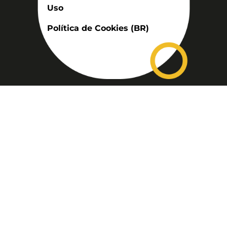
Uso
Política de Cookies (BR)
Assinatura
Disponível nas versões: impresso
mensal, on-line, áudio (Podcast) e
vídeo (YouTube).
ASSINE