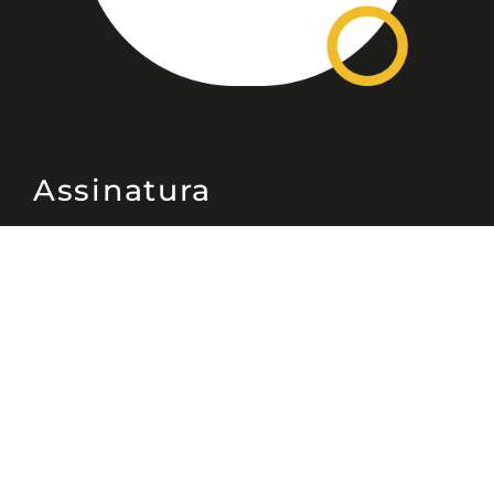
Assinatura
Disponível nas versões: impresso
mensal, on-line, áudio (Podcast) e
vídeo (YouTube).
ASSINE
Nossas Redes