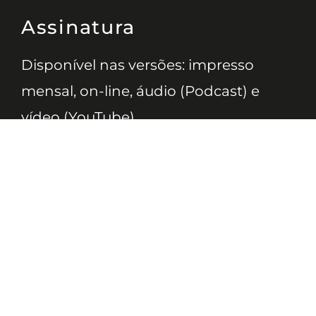
Assinatura
Disponível nas versões: impresso
mensal, on-line, áudio (Podcast) e
vídeo (YouTube).
ASSINE
Nossas Redes
Telefone
(11) 4081-3114