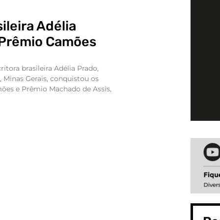
ileira Adélia
 Prêmio Camões
tora brasileira Adélia Prado,
, Minas Gerais, conquistou os
ões e Prêmio Machado de Assis,