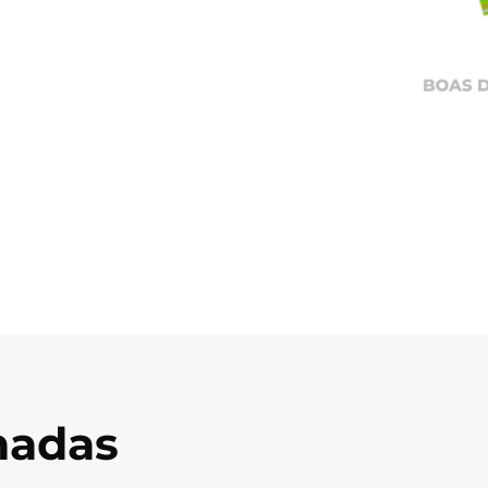
onadas