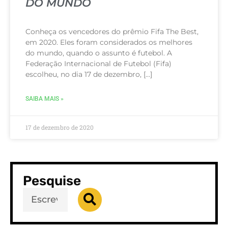
DO MUNDO
Conheça os vencedores do prêmio Fifa The Best,
em 2020. Eles foram considerados os melhores
do mundo, quando o assunto é futebol. A
Federação Internacional de Futebol (Fifa)
escolheu, no dia 17 de dezembro, […]
SAIBA MAIS »
17 de dezembro de 2020
Pesquise