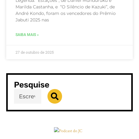
Legenda: “Estações”, de Daniel Munduruku e
Marilda Castanha, e ️ “O Silêncio de Kazuki”, de
André Kondo, foram os vencedores do Prêmio
Jabuti 2025 nas
SAIBA MAIS »
27 de outubro de 2025
Pesquise