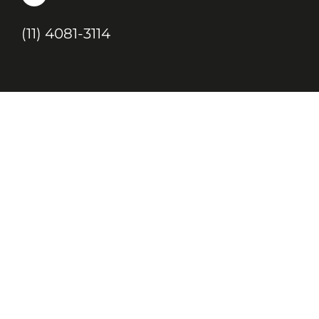
(11) 4081-3114
Endereço
Alameda Santos, 1165 – Caixa Postal:
121621, Jd. Paulista, São Paulo – SP,
CEP: 01419-002
JC, JORNAL DA CRIANÇA & JOVENS © 2020 TODOS OS DIREITOS
RESERVADOS À EDITORA 10