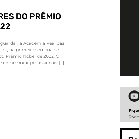
RES DO PRÊMIO
022
aguardar, a Academia Real das
ciou, na primeira semana de
do Prêmio Nobel de 2022. O
 comemorar profissionais […]