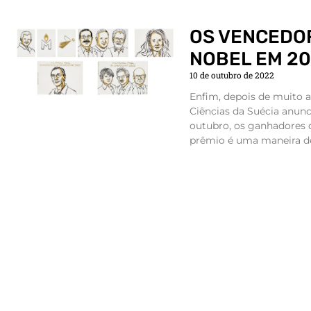
OS VENCEDO
NOBEL EM 2
10 de outubro de 2022
Enfim, depois de muito 
Ciências da Suécia anun
outubro, os ganhadores 
prêmio é uma maneira de