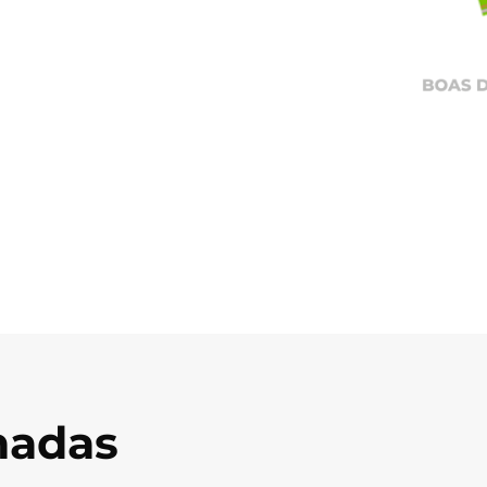
onadas