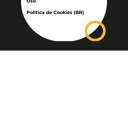
Uso
Política de Cookies (BR)
Assinatura
Disponível nas versões: impresso
mensal, on-line, áudio (Podcast) e
vídeo (YouTube).
ASSINE