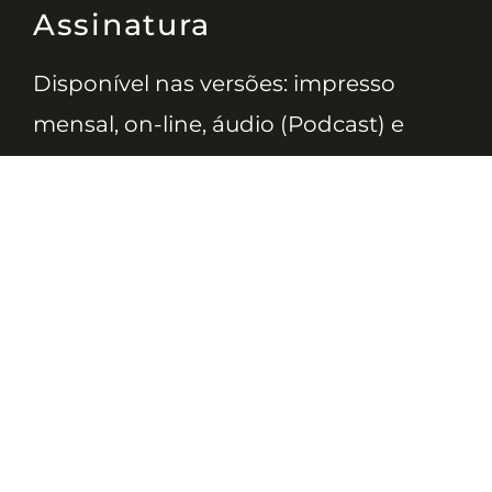
Assinatura
Disponível nas versões: impresso
mensal, on-line, áudio (Podcast) e
vídeo (YouTube).
ASSINE
Nossas Redes
Telefone
(11) 4081-3114