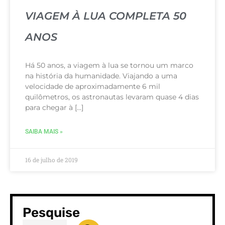
VIAGEM À LUA COMPLETA 50
ANOS
Há 50 anos, a viagem à lua se tornou um marco
na história da humanidade. Viajando a uma
velocidade de aproximadamente 6 mil
quilômetros, os astronautas levaram quase 4 dias
para chegar à […]
SAIBA MAIS »
16 de julho de 2019
Pesquise