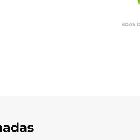
onadas