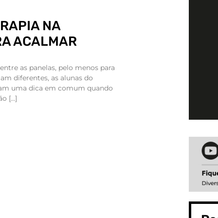
ERAPIA NA
RA ACALMAR
ntre as panelas, pelo menos para
jam diferentes, as alunas do
ntam uma dica em comum quando
ão […]