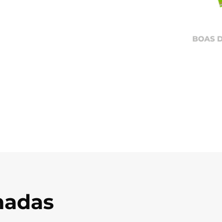
onadas