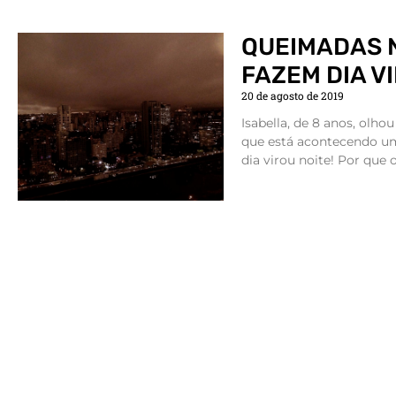
QUEIMADAS 
FAZEM DIA V
20 de agosto de 2019
Isabella, de 8 anos, olho
que está acontecendo um
dia virou noite! Por que o