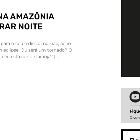
NA AMAZÔNIA
IRAR NOITE
u para o céu e disse: mamãe, acho
 eclipse. Ou será um tornado? O
 céu está cor de laranja? […]