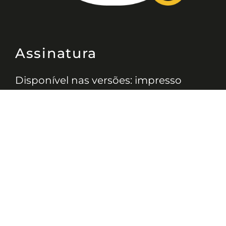
Assinatura
Disponível nas versões: impresso
mensal, on-line, áudio (Podcast) e
vídeo (YouTube).
ASSINE
Nossas Redes
Telefone