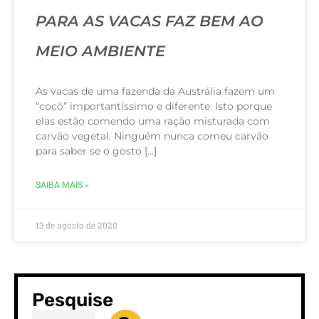
PARA AS VACAS FAZ BEM AO
MEIO AMBIENTE
As vacas de uma fazenda da Austrália fazem um
“cocô” importantíssimo e diferente. Isto porque
elas estão comendo uma ração misturada com
carvão vegetal. Ninguém nunca comeu carvão
para saber se o gosto […]
SAIBA MAIS »
13 de agosto de 2020
Pesquise