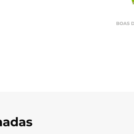
onadas