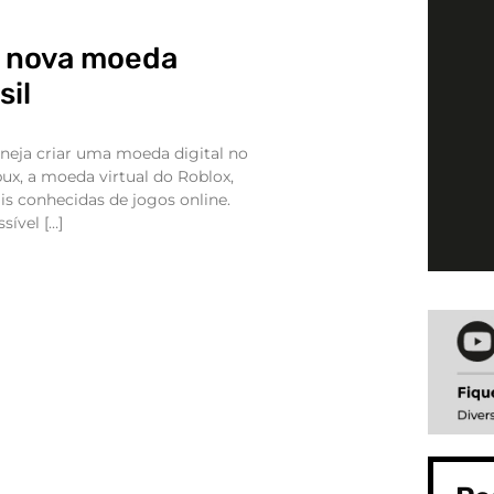
 a nova moeda
sil
neja criar uma moeda digital no
ux, a moeda virtual do Roblox,
s conhecidas de jogos online.
sível […]