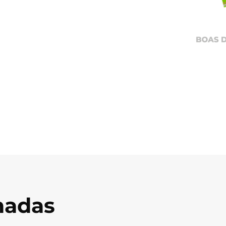
onadas