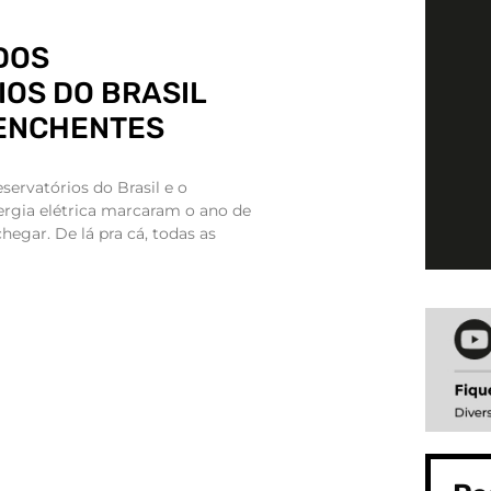
DOS
OS DO BRASIL
 ENCHENTES
eservatórios do Brasil e o
rgia elétrica marcaram o ano de
hegar. De lá pra cá, todas as