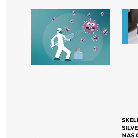
SKEL
SILV
NAS 