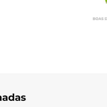
onadas