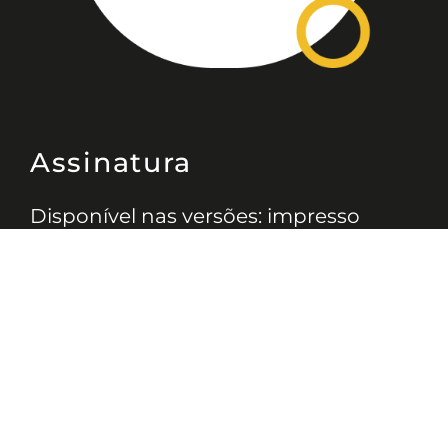
Assinatura
Disponível nas versões: impresso
mensal, on-line, áudio (Podcast) e
vídeo (YouTube).
ASSINE
Nossas Redes