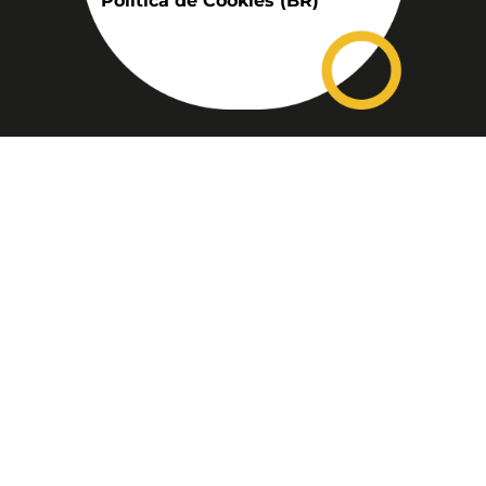
Política de Cookies (BR)
Assinatura
Disponível nas versões: impresso
mensal, on-line, áudio (Podcast) e
vídeo (YouTube).
ASSINE