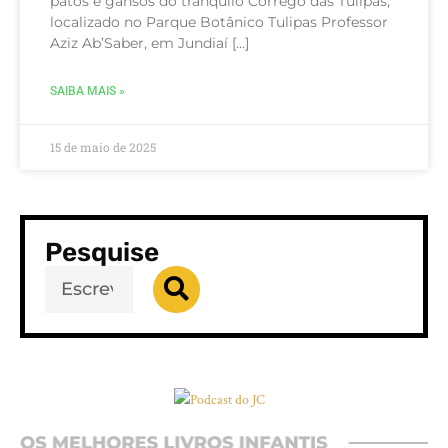
patos e gansos do tranquilo Córrego das Tulipas,
localizado no Parque Botânico Tulipas Professor
Aziz Ab’Saber, em Jundiaí […]
SAIBA MAIS »
15 de maio de 2025
Pesquise