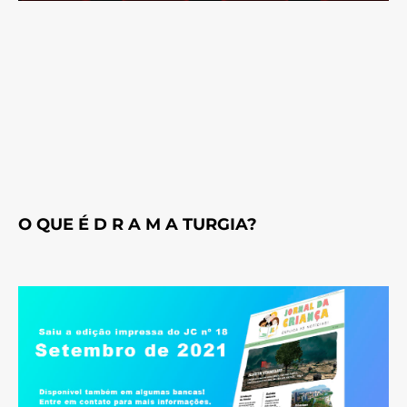
O QUE É D R A M A TURGIA?