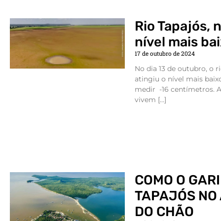
Rio Tapajós, 
nível mais bai
17 de outubro de 2024
No dia 13 de outubro, o 
atingiu o nível mais baix
medir -16 centímetros. A
vivem […]
COMO O GARI
TAPAJÓS NO 
DO CHÃO