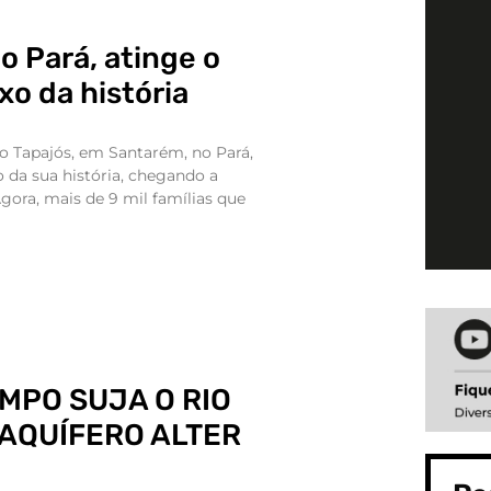
no Pará, atinge o
xo da história
rio Tapajós, em Santarém, no Pará,
o da sua história, chegando a
gora, mais de 9 mil famílias que
MPO SUJA O RIO
AQUÍFERO ALTER