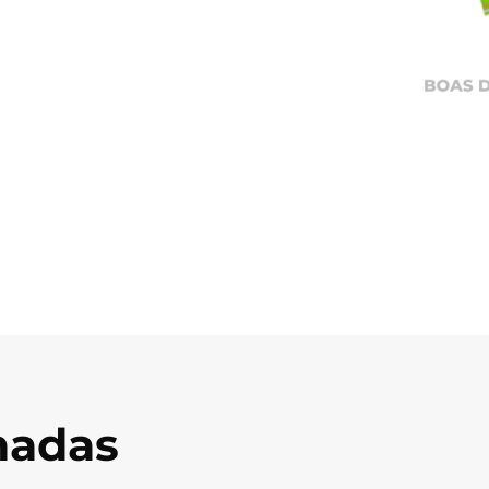
onadas