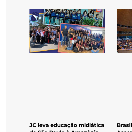
JC leva educação midiática
Brasi