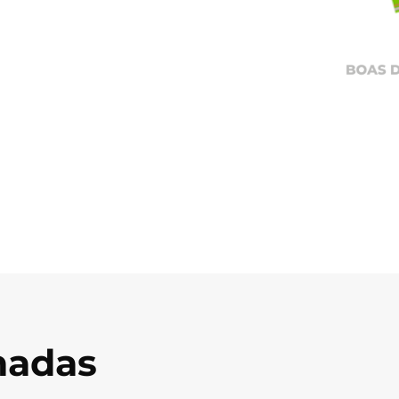
onadas