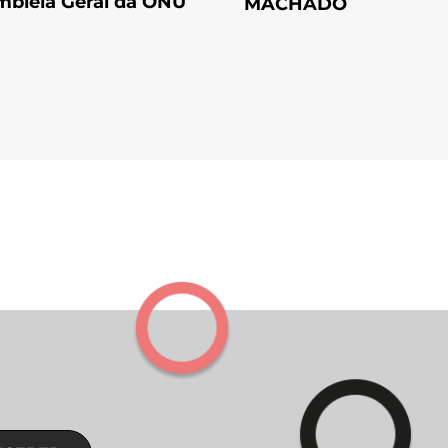
bleia Geral da ONU
MACHADO