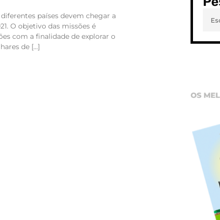
Pe
 diferentes países devem chegar a
21. O objetivo das missões é
es com a finalidade de explorar o
hares de […]