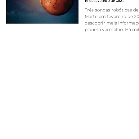
16 de fevereiro de 2021
Três sondas robóticas de
Marte em fevereiro de 20
descobrir mais informaçõ
planeta vermelho. Há mil