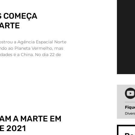
S COMEÇA
ARTE
strou a Agência Espacial Norte
ndo ao Planeta Vermelho, mas
dades é a China. No dia 22 de
AM A MARTE EM
E 2021