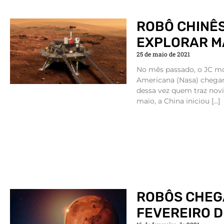
ROBÔ CHINÊ
EXPLORAR M
25 de maio de 2021
No mês passado, o JC mo
Americana (Nasa) chega
dessa vez quem traz novi
maio, a China iniciou […]
ROBÔS CHEG
FEVEREIRO D