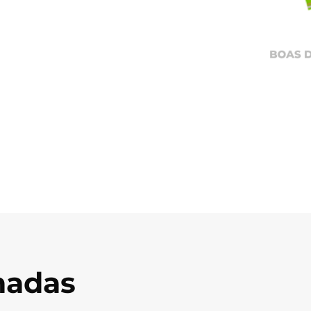
onadas