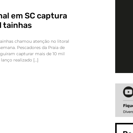
nal em SC captura
l tainhas
ainhas chamou atenção no litoral
semana. Pescadores da Praia de
guiram capturar mais de 10 mil
anço realizado […]