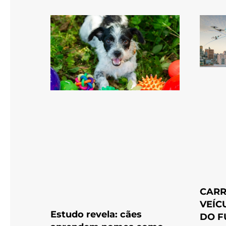
CARR
VEÍC
Estudo revela: cães
DO F