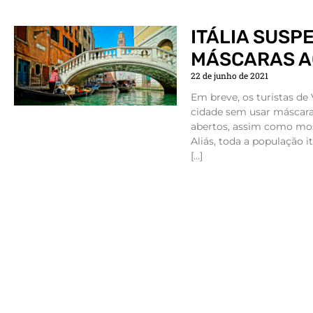
ITÁLIA SUSP
MÁSCARAS AO
22 de junho de 2021
Em breve, os turistas de
cidade sem usar máscara
abertos, assim como mo
Aliás, toda a população i
[…]