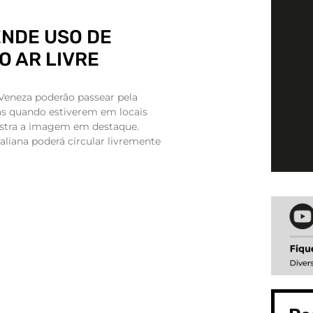
ENDE USO DE
 AR LIVRE
 Veneza poderão passear pela
s quando estiverem em locais
stra a imagem em destaque.
taliana poderá circular livremente