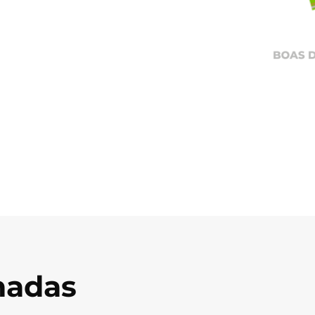
onadas