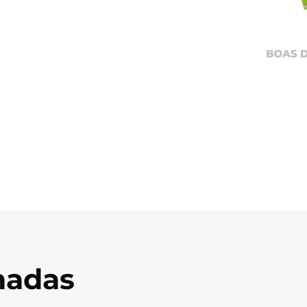
onadas