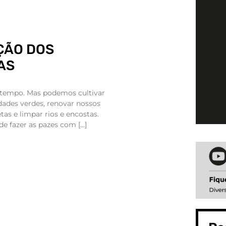
ÇÃO DOS
AS
 tempo. Mas podemos cultivar
idades verdes, renovar nossos
tas e limpar rios e encostas.
e fazer as pazes com […]