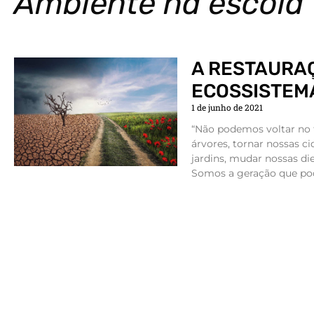
Ambiente na escola
A RESTAURA
ECOSSISTEM
1 de junho de 2021
“Não podemos voltar no
árvores, tornar nossas c
jardins, mudar nossas die
Somos a geração que pod