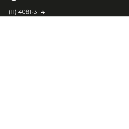
(11) 4081-3114
Endereço
Alameda Santos, 1165 – Caixa Postal:
121621, Jd. Paulista, São Paulo – SP,
CEP: 01419-002
JC, JORNAL DA CRIANÇA & JOVENS © 2020 TODOS OS DIREITOS
RESERVADOS À EDITORA 10