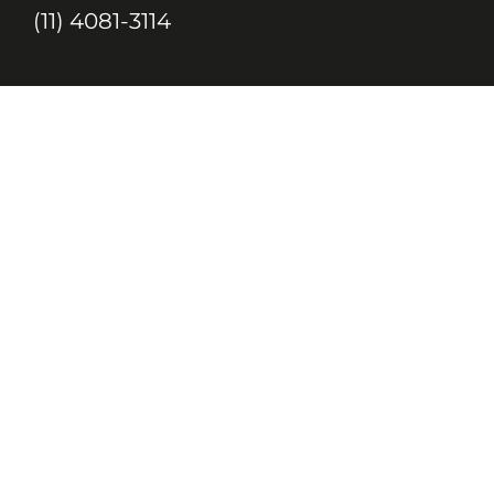
(11) 4081-3114
Endereço
Alameda Santos, 1165 – Caixa Postal:
121621, Jd. Paulista, São Paulo – SP,
CEP: 01419-002
JC, JORNAL DA CRIANÇA & JOVENS © 2020 TODOS OS DIREITOS
RESERVADOS À EDITORA 10