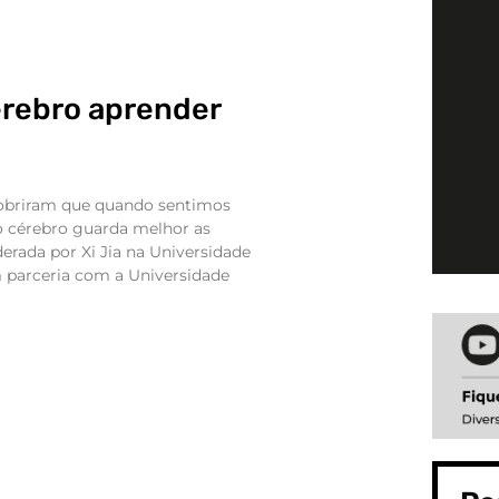
cérebro aprender
cobriram que quando sentimos
o cérebro guarda melhor as
derada por Xi Jia na Universidade
parceria com a Universidade