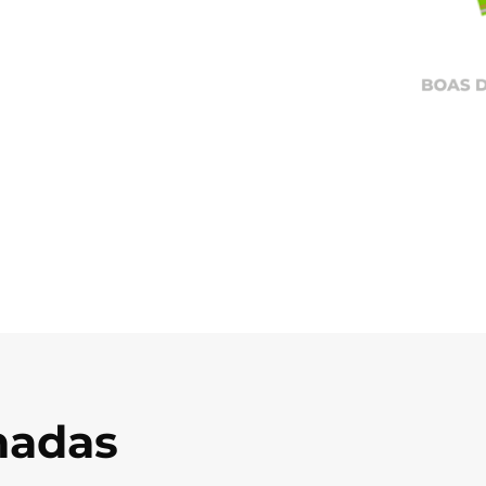
onadas