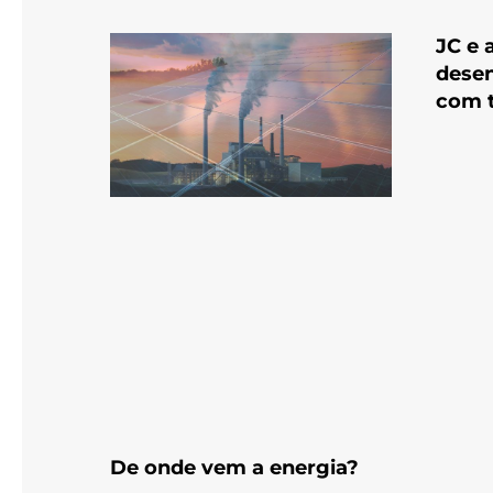
JC e 
desen
com 
De onde vem a energia?