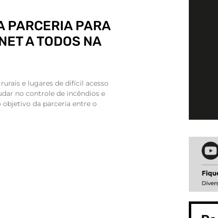
A PARCERIA PARA
NET A TODOS NA
rurais e lugares de difícil acesso
dar no controle de incêndios e
objetivo da parceria entre o