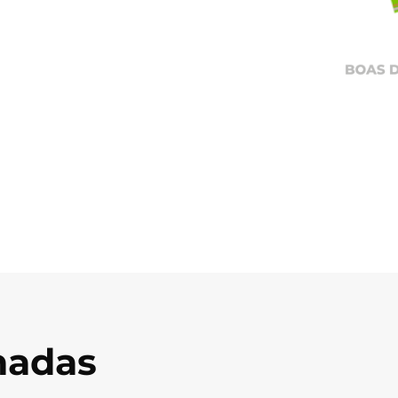
onadas