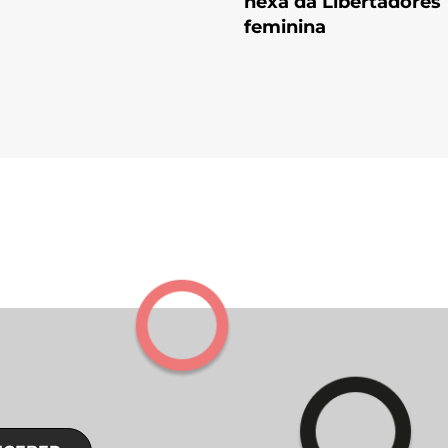
hexa da Libertadores
feminina