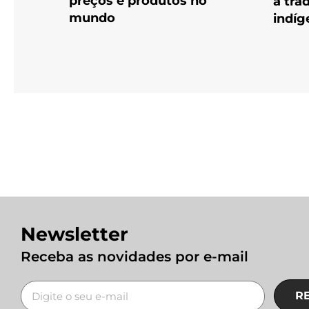
preços e produtos no
a tra
mundo
indíg
Newsletter
Receba as novidades por e-mail
R