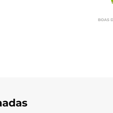
onadas