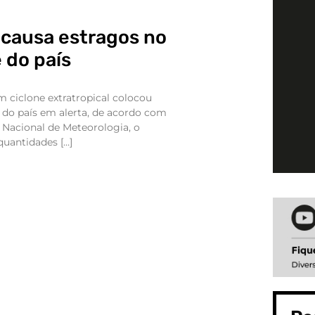
 causa estragos no
 do país
 ciclone extratropical colocou
 do país em alerta, de acordo com
 Nacional de Meteorologia, o
quantidades […]