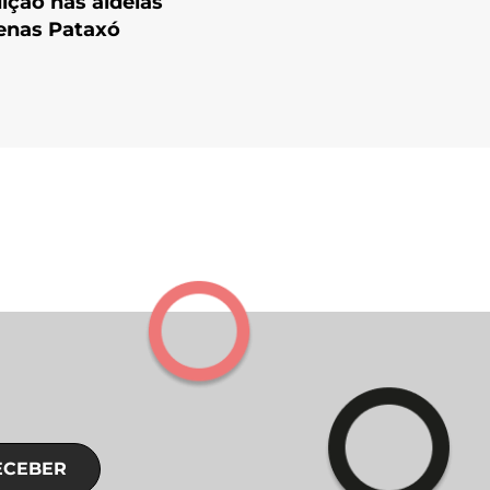
dição nas aldeias
enas Pataxó
ECEBER