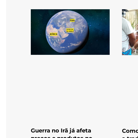
Guerra no Irã já afeta
Como