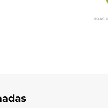
onadas