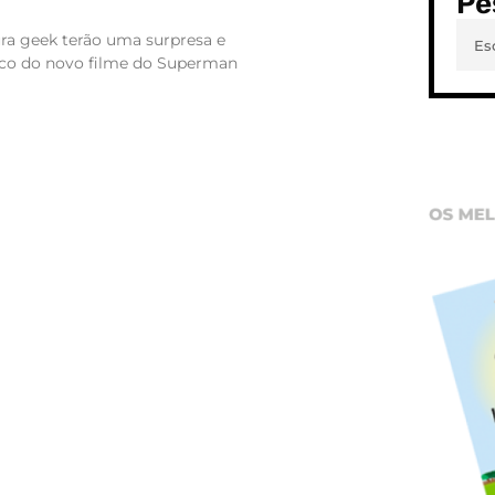
Pe
ura geek terão uma surpresa e
enco do novo filme do Superman