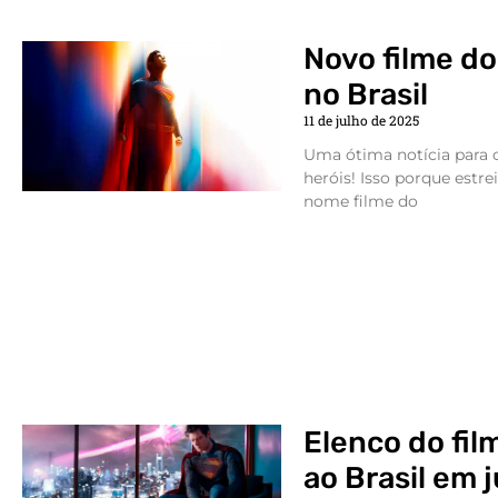
Novo filme d
no Brasil
11 de julho de 2025
Uma ótima notícia para o
heróis! Isso porque estre
nome filme do
Elenco do fi
ao Brasil em 