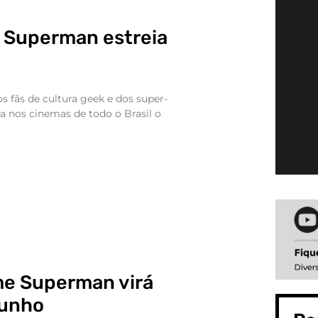
o Superman estreia
s fãs de cultura geek e dos super-
ia nos cinemas de todo o Brasil o
lme Superman virá
junho