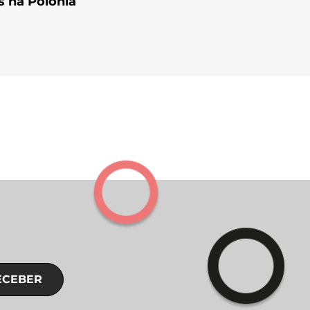
is na Polônia
ECEBER