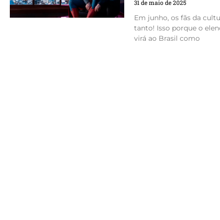
31 de maio de 2025
Em junho, os fãs da cult
tanto! Isso porque o el
virá ao Brasil como