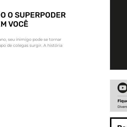
O O SUPERPODER
EM VOCÊ
no, seu inimigo pode se tornar
o de colegas surgir. A história