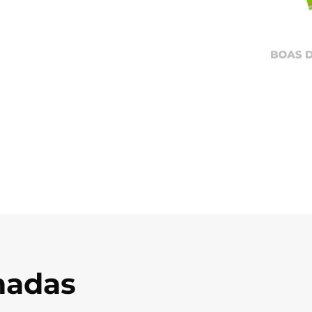
onadas