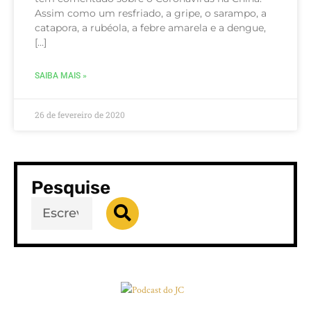
Assim como um resfriado, a gripe, o sarampo, a
catapora, a rubéola, a febre amarela e a dengue,
[…]
SAIBA MAIS »
26 de fevereiro de 2020
Pesquise