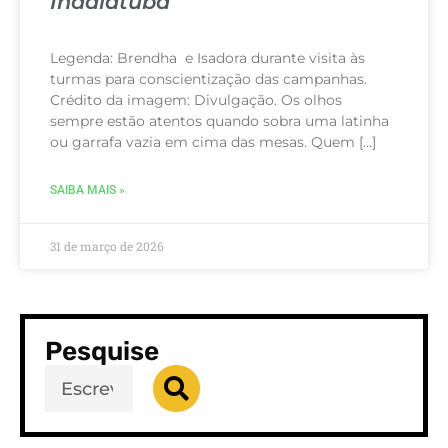
Indaiatuba
Legenda: Brendha e Isadora durante visita às
turmas para conscientização das campanhas.
Crédito da imagem: Divulgação. Os olhos
sempre estão atentos quando sobra uma latinha
ou garrafa vazia em cima das mesas. Quem […]
SAIBA MAIS »
31 de março de 2026
Pesquise