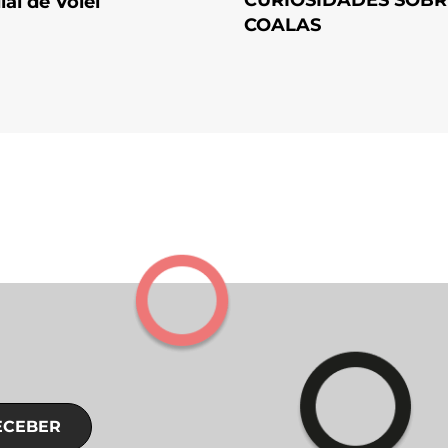
al de Vôlei
COALAS
ECEBER