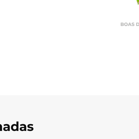
onadas