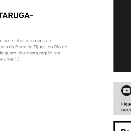
RTARUGA-
ce um ninho com ovos de
aia da Barra da Tijuca, no Rio de
de quem vive nesta região, é a
ce uma […]