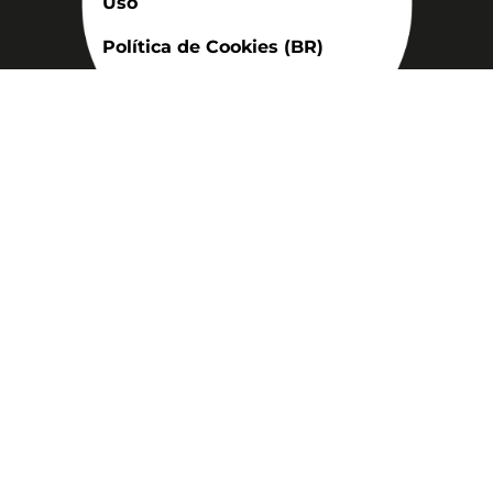
Uso
Política de Cookies (BR)
Assinatura
Disponível nas versões: impresso
mensal, on-line, áudio (Podcast) e
vídeo (YouTube).
ASSINE