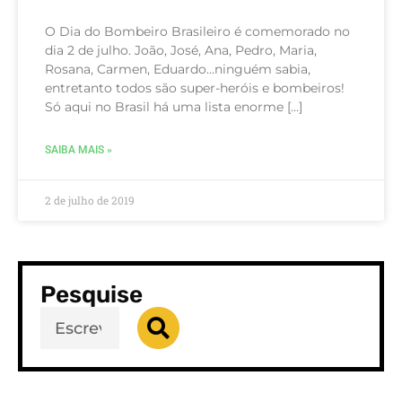
O Dia do Bombeiro Brasileiro é comemorado no
dia 2 de julho. João, José, Ana, Pedro, Maria,
Rosana, Carmen, Eduardo…ninguém sabia,
entretanto todos são super-heróis e bombeiros!
Só aqui no Brasil há uma lista enorme […]
SAIBA MAIS »
2 de julho de 2019
Pesquise