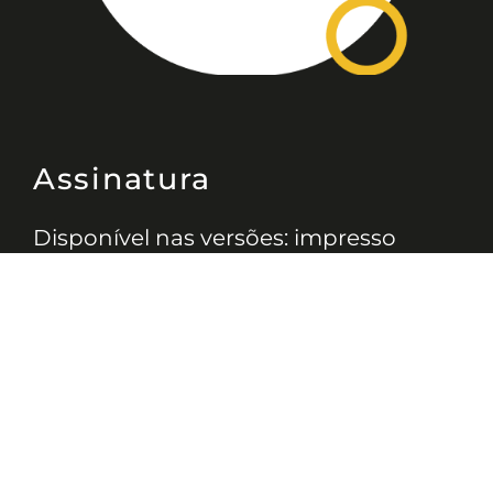
Assinatura
Disponível nas versões: impresso
mensal, on-line, áudio (Podcast) e
vídeo (YouTube).
ASSINE
Nossas Redes