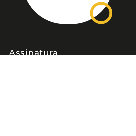
Assinatura
Disponível nas versões: impresso
mensal, on-line, áudio (Podcast) e
vídeo (YouTube).
ASSINE
Nossas Redes