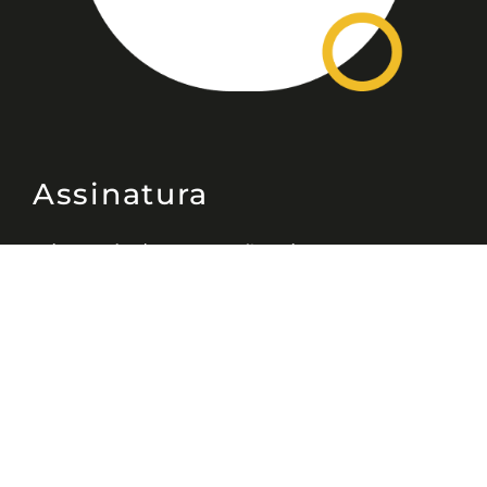
Assinatura
Disponível nas versões: impresso
mensal, on-line, áudio (Podcast) e
vídeo (YouTube).
ASSINE
Nossas Redes