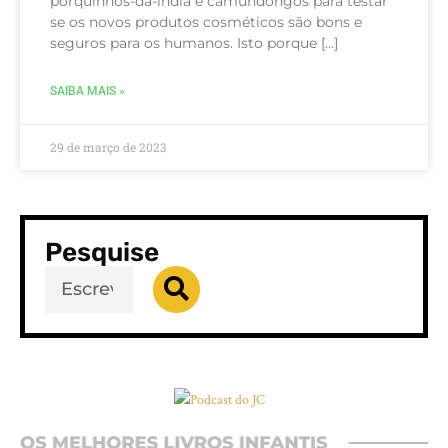
porquinhos-da-índia e camundongos para testar
se os novos produtos cosméticos são bons e
seguros para os humanos. Isto porque […]
SAIBA MAIS »
29 de março de 2023
Pesquise