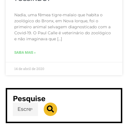
Nadia, uma fêmea tigre-malaio que habita o
zoológico do Bronx, em Nova Iorque, foi o
primeiro animal selvagem diagnosticado com a
Covid-19. O Paul Calle é veterinário do zoológico
e não imaginava que […]
SAIBA MAIS »
14 de abril de 2020
Pesquise