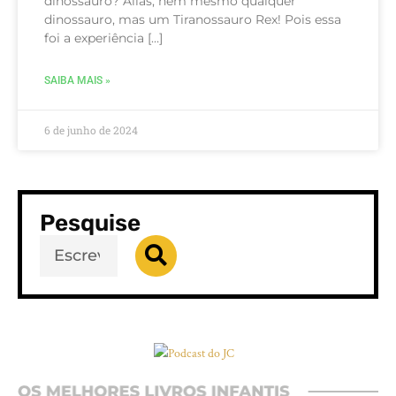
dinossauro? Aliás, nem mesmo qualquer
dinossauro, mas um Tiranossauro Rex! Pois essa
foi a experiência […]
SAIBA MAIS »
6 de junho de 2024
Pesquise