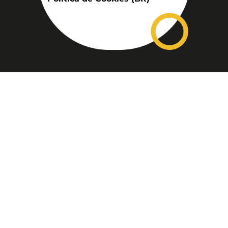
Assinatura
Disponível nas versões: impresso
mensal, on-line, áudio (Podcast) e
vídeo (YouTube).
ASSINE