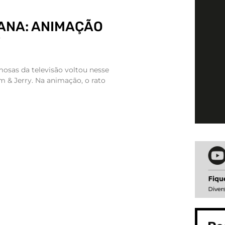
ANA: ANIMAÇÃO
Y
osas da televisão voltou nesse
m & Jerry. Na animação, o rato