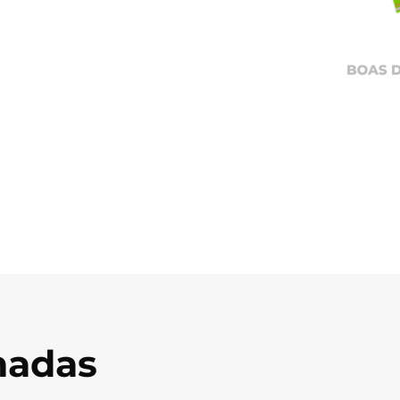
onadas