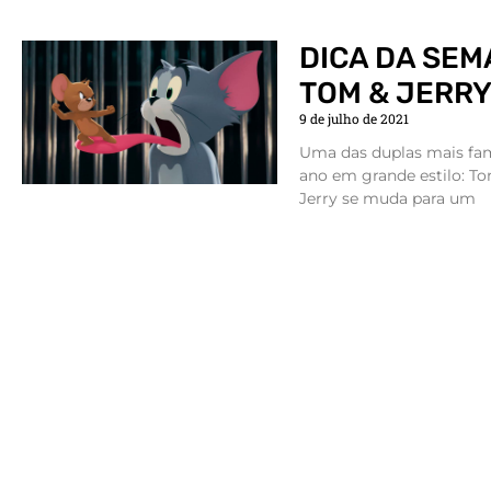
DICA DA SEM
TOM & JERR
9 de julho de 2021
Uma das duplas mais fam
ano em grande estilo: To
Jerry se muda para um