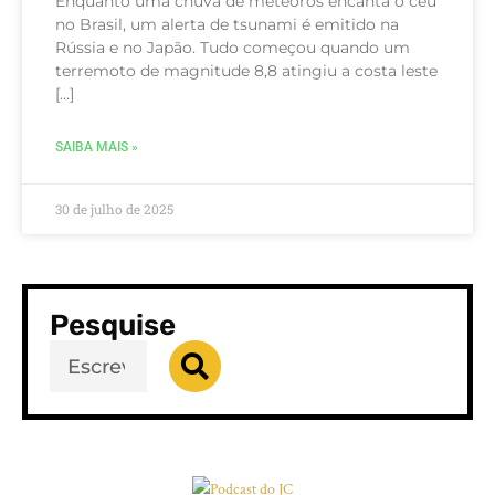
Enquanto uma chuva de meteoros encanta o céu
no Brasil, um alerta de tsunami é emitido na
Rússia e no Japão. Tudo começou quando um
terremoto de magnitude 8,8 atingiu a costa leste
[…]
SAIBA MAIS »
30 de julho de 2025
Pesquise