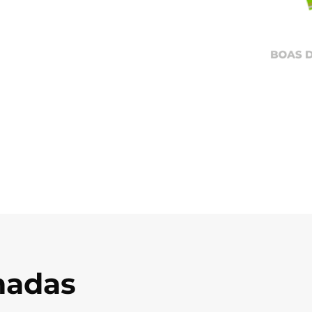
onadas