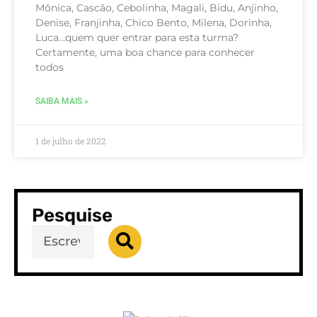
Mônica, Cascão, Cebolinha, Magali, Bidu, Anjinho,
Denise, Franjinha, Chico Bento, Milena, Dorinha,
Luca…quem quer entrar para esta turma?
Certamente, uma boa chance para conhecer
todos
SAIBA MAIS »
1 de julho de 2022
Pesquise