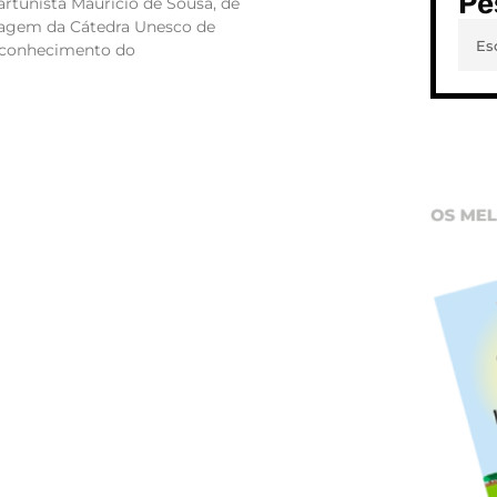
Pe
artunista Mauricio de Sousa, de
agem da Cátedra Unesco de
econhecimento do