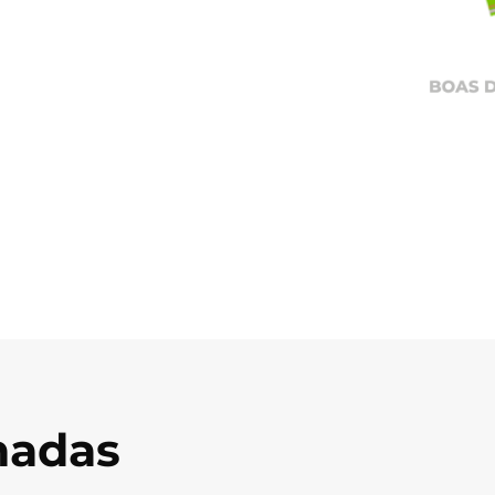
onadas