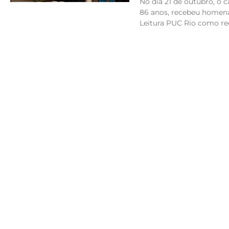
No dia 21 de outubro, o c
86 anos, recebeu homen
Leitura PUC Rio como r