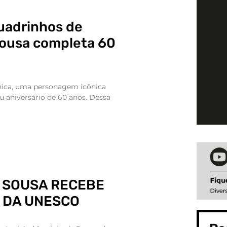
uadrinhos de
Sousa completa 60
nica, uma personagem icônica
 aniversário de 60 anos. Dessa
 SOUSA RECEBE
DA UNESCO