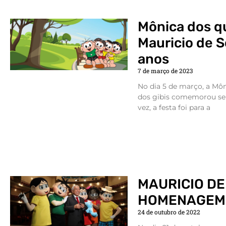
Mônica dos q
Mauricio de 
anos
7 de março de 2023
No dia 5 de março, a Mô
dos gibis comemorou seu
vez, a festa foi para a
MAURICIO DE
HOMENAGEM 
24 de outubro de 2022