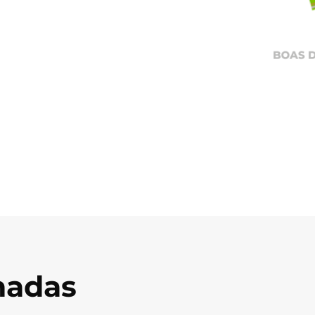
onadas