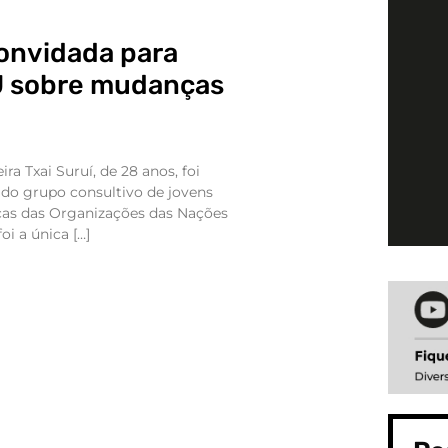
convidada para
U sobre mudanças
ira Txai Suruí, de 28 anos, foi
r do grupo consultivo de jovens
as das Organizações das Nações
oi a única […]