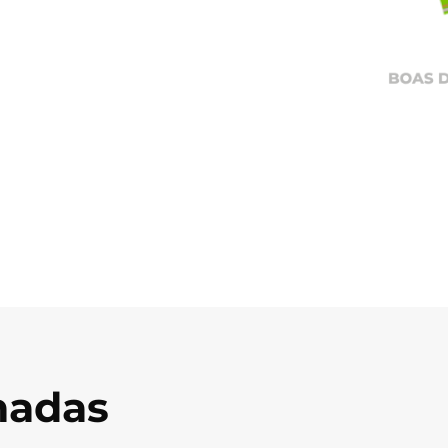
onadas