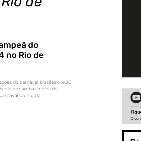
 Rio de
campeã do
4 no Rio de
ões do carnaval brasileiro, o JC
 escola de samba Unidos do
carnaval do Rio de