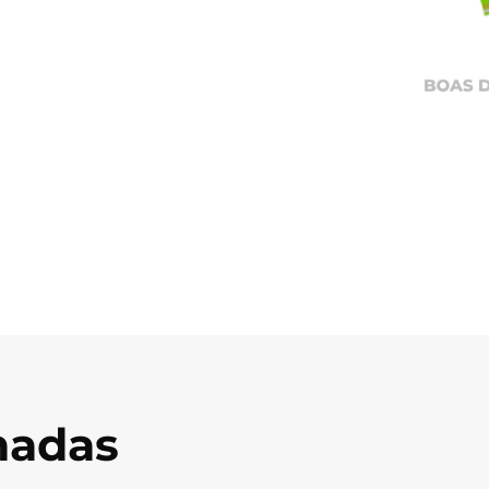
onadas