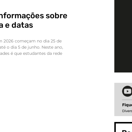
nformações sobre
a e datas
em 2026 começam no dia 25 de
té o dia 5 de junho. Neste ano,
ades é que estudantes da rede