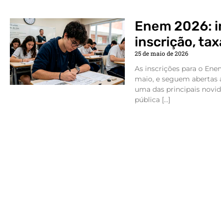
Enem 2026: i
inscrição, tax
25 de maio de 2026
As inscrições para o En
maio, e seguem abertas a
uma das principais novid
pública […]