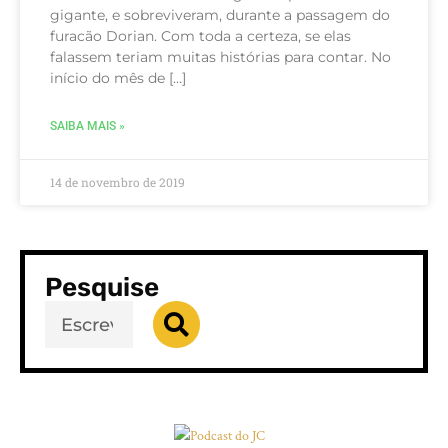
gigante, e sobreviveram, durante a passagem do
furacão Dorian. Com toda a certeza, se elas
falassem teriam muitas histórias para contar. No
início do mês de […]
SAIBA MAIS »
14 de novembro de 2019
Pesquise