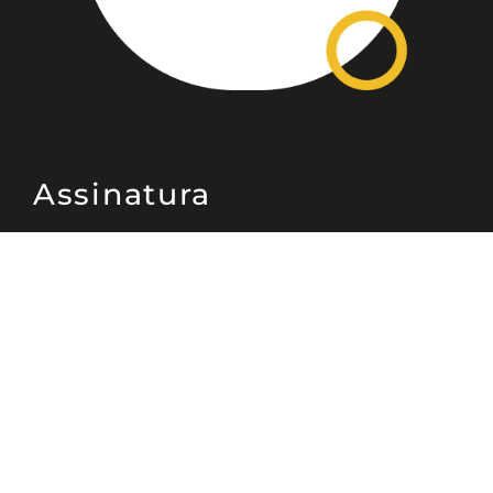
Assinatura
Disponível nas versões: impresso
mensal, on-line, áudio (Podcast) e
vídeo (YouTube).
ASSINE
Nossas Redes